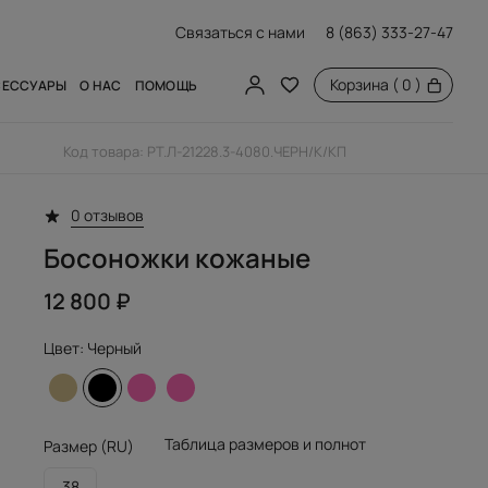
Связаться с нами
8 (863) 333-27-47
Корзина
( 0 )
СЕССУАРЫ
О НАС
ПОМОЩЬ
Код товара: РТ.Л-21228.3-4080.ЧЕРН/К/КП
ОБУВЬ
РТ
ОПЫ
0 отзывов
имерки
Босоножки кожаные
омой
12 800 ₽
вара
Цвет:
Черный
ств
Таблица размеров и полнот
Размер (RU)
38