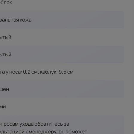
блок
ральная кожа
ытый
ытый
а у носа: 0,2 см; каблук: 9,5 см
шен
ый
опросам ухода обратитесь за
ультацией к менеджеру, он поможет