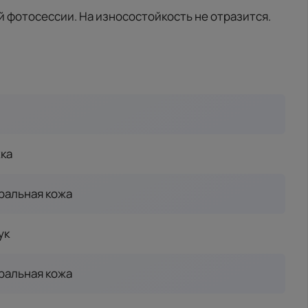
й фотосессии. На износостойкость не отразится.
ка
ральная кожа
ук
ральная кожа