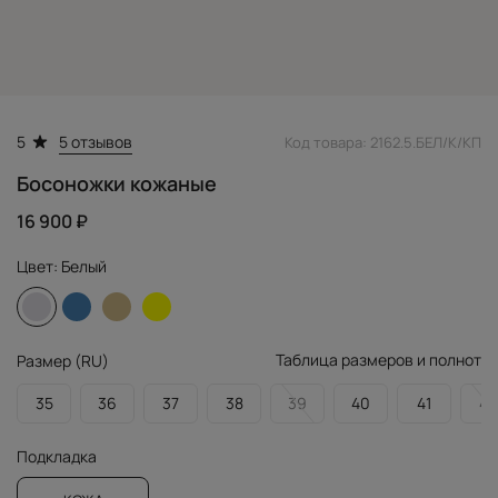
5 отзывов
5
Код товара: 2162.5.БЕЛ/К/КП
Босоножки кожаные
16 900 ₽
Цвет:
Белый
Таблица размеров и полнот
Размер (RU)
35
36
37
38
39
40
41
42
Подкладка