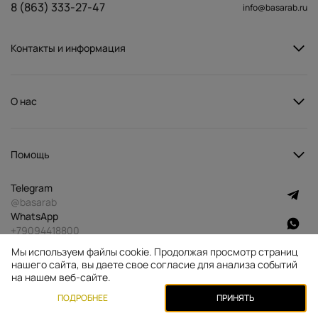
8 (863) 333-27-47
info@basarab.ru
Контакты и информация
О нас
Помощь
Telegram
@basarab
WhatsApp
+79094418800
MAX
Мы используем файлы cookie. Продолжая просмотр страниц
id612800770990_biz
нашего сайта, вы даете свое согласие для анализа событий
©2026 BASARAB
Создано в Kokoc Tech
на нашем веб-сайте.
ПОДРОБНЕЕ
ПРИНЯТЬ