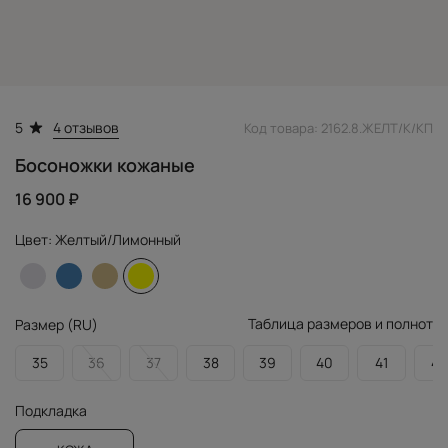
4 отзывов
5
Код товара: 2162.8.ЖЕЛТ/К/КП
Босоножки кожаные
16 900 ₽
Цвет:
Желтый/Лимонный
Таблица размеров и полнот
Размер (RU)
35
36
37
38
39
40
41
42
Подкладка