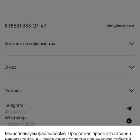
8 (863) 333-27-47
info@basarab.ru
Контакты и информация
О нас
Помощь
Telegram
@basarab
WhatsApp
+79094418800
MAX
Мы используем файлы cookie. Продолжая просмотр страниц
id612800770990_biz
нашего сайта, вы даете свое согласие для анализа событий